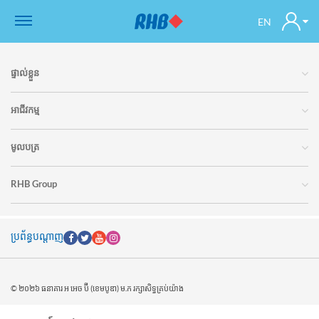
EN
ផ្ទាល់ខ្លួន
អាជីវកម្ម
មូលបត្រ
RHB Group
ប្រព័ន្ធបណ្តាញ
© ២០២៦ ធនាគារ អ អេច ប៊ី (ខេមបូឌា) ម.ក រក្សាសិទ្ធគ្រប់យ៉ាង