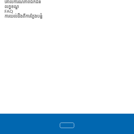
គោលការណ៍ភាពឯកជន
លក្ខខណ្ឌ
FAQ
ការយល់ដឹងពីការក្លែងបន្លំ