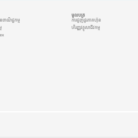
មូលបត្រ
ានពាណិជ្ជកម្ម
ការជួញដូរភាគហ៊ុន
្ម
ហិរញ្ញវត្ថុសាជីវកម្ម
ex