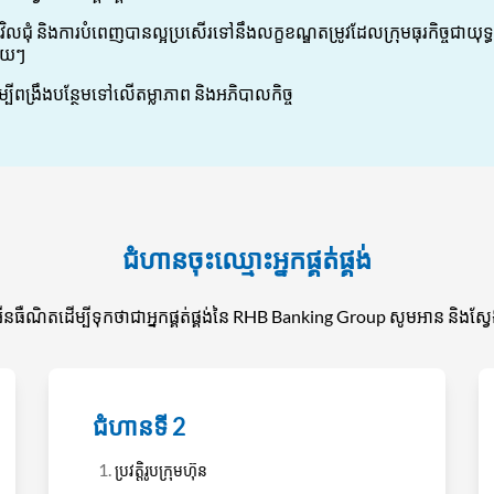
ំ និងការបំពេញបានល្អប្រសើរទៅនឹងលក្ខខណ្ឌតម្រូវដែលក្រុមធុរកិច្ចជាយុទ្ធសាស្ត្
មួយៗ
្បីពង្រឹងបន្ថែមទៅលើតម្លាភាព និងអភិបាលកិច្ច
ជំហានចុះឈ្មោះអ្នកផ្គត់ផ្គង់
៊ីនធឺណិតដើម្បីទុកថាជាអ្នកផ្គត់ផ្គង់នៃ RHB Banking Group សូមអាន និងស
ជំហានទី 2
ប្រវត្តិរូបក្រុមហ៊ុន