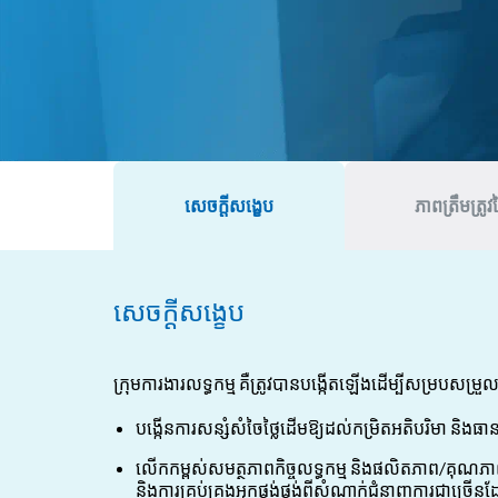
សេចក្តីសង្ខេប
ភាពត្រឹមត្រ
សេចក្តីសង្ខេប
ក្រុមការងារលទ្ធកម្ម គឺត្រូវបានបង្កើតឡើងដើម្បីសម្រប
បង្កើនការសន្សំសំចៃថ្លៃដើមឱ្យដល់កម្រិតអតិបរិមា និង
លើកកម្ពស់សមត្ថភាពកិច្ចលទ្ធកម្ម និងផលិតភាព/គុណភា
និងការគ្រប់គ្រងអ្នកផ្គង់ផ្គង់ពីសំណាក់ជំនាញការជាច្រើនដែ