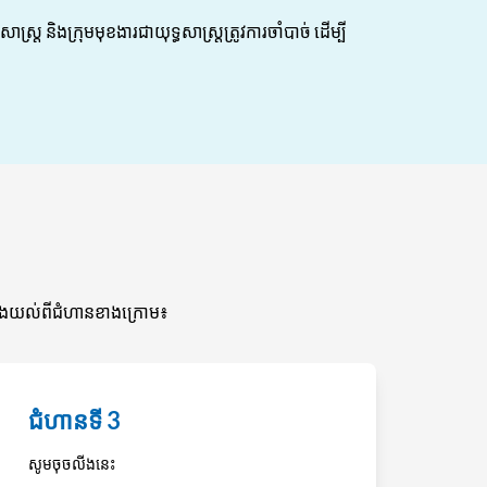
រ និងក្រុមមុខងារជាយុទ្ធសាស្ត្រត្រូវការចាំបាច់ ដើម្បី
្វែងយល់ពីជំហានខាងក្រោម៖
ជំហានទី 3
សូមចុចលីងនេះ