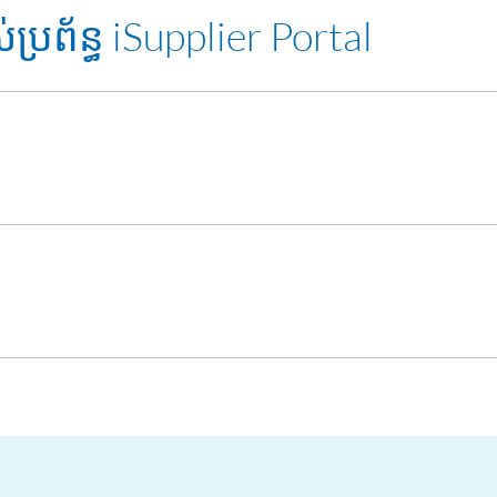
ីតធីត
ប្រព័ន្ធ iSupplier Portal
ងយល់ និងណែនាំតាមការគួរ។
ផ្ដោតលើគម្រោង
្នកផ្គត់ផ្គង់
ent Helpdesk តាមរយ: