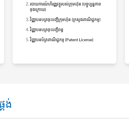
របាយការណ៍ហិរញ្ញវត្ថុរបស់ក្រុមហ៊ុន (បច្ចុប្បន្នភាព
ចុងក្រោយ)
វិញ្ញាបនបត្រចុះបញ្ជីក្រុមហ៊ុន (ក្រសួងពាណិជ្ជកម្ម)
វិញ្ញាបនបត្រចុះបញ្ជីពន្ធ
វិញ្ញាបនប័ត្រពាណិជ្ជកម្ម (Patent License)
្គង់