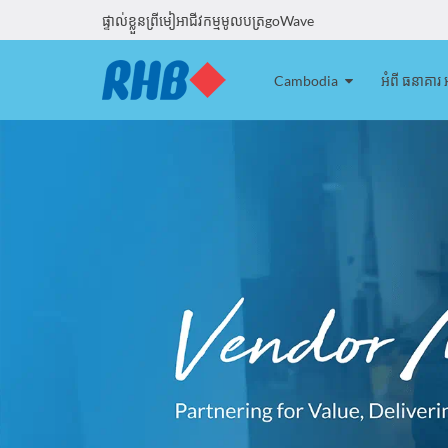
ផ្ទាល់ខ្លួន
ព្រីមៀ
អាជីវកម្ម
មូលបត្រ
goWave
Cambodia
អំពី ធនាគារ 