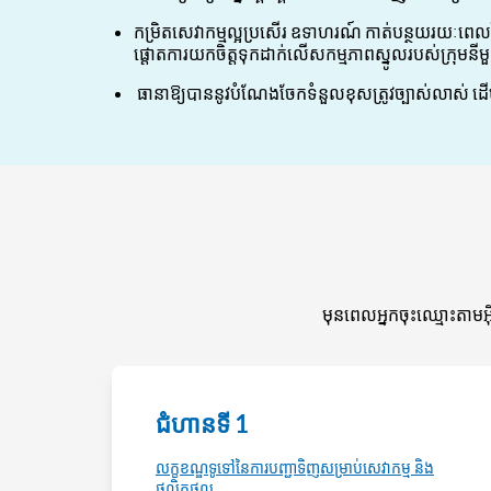
កម្រិតសេវាកម្មល្អប្រសើរ ឧទាហរណ៍ កាត់បន្ថយរយៈពេលវិលជុ
ផ្ដោតការយកចិត្តទុកដាក់លើសកម្មភាពស្នូលរបស់ក្រុមនី
ធានាឱ្យបាននូវបំណែងចែកទំនួលខុសត្រូវច្បាស់លាស់ ដើម
មុនពេលអ្នកចុះឈ្មោះតាមអ
ជំហានទី 1
លក្ខខណ្ឌទូទៅនៃការបញ្ជាទិញសម្រាប់សេវាកម្ម និង
ផលិតផល