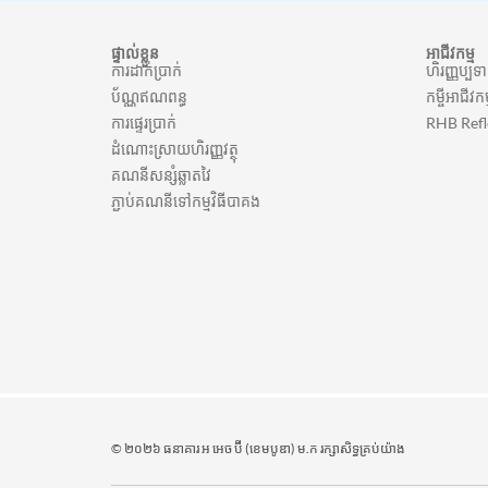
ផ្ទាល់ខ្លួន
អាជីវកម្ម
ការដាក់ប្រាក់
ហិរញ្ញប្បទ
ប័ណ្ណឥណពន្ធ
កម្ចីអាជីវកម
ការផ្ទេរប្រាក់
RHB Refl
ដំណោះស្រាយហិរញ្ញវត្ថុ
គណនីសន្សំឆ្លាតវៃ
ភ្ជាប់គណនីទៅកម្មវិធីបាគង
© ២០២៦ ធនាគារ អ អេច ប៊ី (ខេមបូឌា) ម.ក រក្សាសិទ្ធគ្រប់យ៉ាង