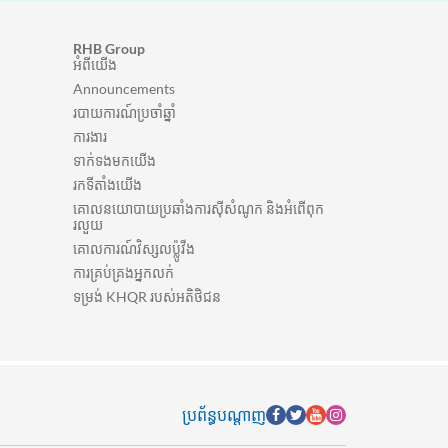
RHB Group
អំពីយើង
Announcements
របាយការណ៍ប្រចាំឆ្នាំ
ការងារ
ទាក់ទងមកយើង
រកទីតាំងយើង
គោលនយោបាយប្រឆាំងការស៊ីសំណូក និងអំពើពុក
រលួយ
គោលការណ៍វិស្សលប៉្លូវីង
ការគ្រប់គ្រងអ្នកលក់
ទម្រង់ KHQR របស់អតិថិជន
ប្រព័ន្ធបណ្តាញ