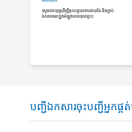
(សូមបោះពុម្ពដើម្បីចុះហត្ថលេខាដោយដៃ និងភ្ជាប់
ឯកសារនេះក្នុងអំឡុងពេលចុឈ្មោះ)
បញ្ជីឯកសារចុះបញ្ជីអ្នកផ្គត់ផ