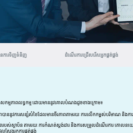
ូវនៃការទិញទំនិញ
ដំណើរការជ្រើសរើសអ្នកផ្គត់ផ្គង់
សម្រួលសកម្មភាពលទ្ធកម្ម ដោយមាននូវគោលបំណងដូចខាងក្រោម៖
ធានាបាននូវការសន្សំសំខៃដែលមានចីរភាពតាមរយៈការលើកកម្ពស់បរិមាណ និងការធ្វើ
ពរបស់ស្ថាប័ន តាមរយៈការកំណត់ស្តង់ដារ និងការសម្រួលដំណើរការ គោលនយោបាយ
លស្វែងរកការផ្គត់ផ្គង់