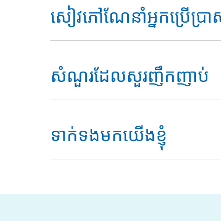
A. ឯកសារសម្រាប់ក្រុមហ៊ុនឯកជនលីមីតធីត/សាធារណៈលីម
សៀវភៅណែនាំអ្នកប្រើប្រាស់
ប្រវត្តិរូបក្រុមហ៊ុន
ព័ត៌មានហិរញ្ញវត្ថុរបស់ក្រុមហ៊ុន (កំណត់ត្រាបច្ចុប្បន្ន)
វិញ្ញាបនប័ត្រចុះបញ្ជីក្រុមហ៊ុន (ក្រសួងពាណិជ្ជកម្ម)
ត្រូវការជំនួយ? សូមទាញយកឯកសារខាងក្រោមមកអាន ស្វែ
វិញ្ញាបនប័ត្រចុះបញ្ជីពន្ធ
សំណួរដែលសួរញឹកញាប់
វិញ្ញាបនប័ត្រពាណិជ្ជកម្ម (Patent License)
* ឯកសារផ្សេងទៀតដែលអាចត្រូវការពីក្រុមការផ្គត់ផ្គង់ដែល
សៀវភៅណែនាំអ្នកប្រើប្រាស់ប្រព័ន្ធ iSupplier Portal សម្រាប់អ
សំណួរដែលសួរញឹកញាប់
ទាក់ទងមកយើងខ្ញុំ
សម្រាប់ការសាកសួរបន្ថែម អាចទាក់ទងទៅកាន់ Procurem
ទូរសព្ទ៖ +855 23 992 833