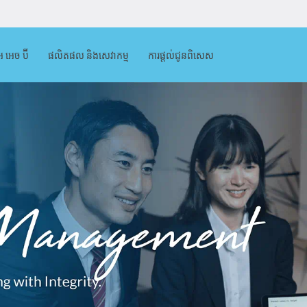
អ អេច ប៊ី
ផលិតផល និងសេវាកម្ម
ការផ្តល់ជូនពិសេស