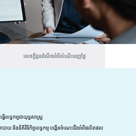
សេចក្តីជូនដំណឹងអំពីសំណើដេញថ្លៃ
លទ្ធកម្មជាយុទ្ធសាស្ត្រ
 និងនីតិវិធីកិច្ចលទ្ធកម្ម បង្កើនចំណេះដឹងអំពីផលិតផល