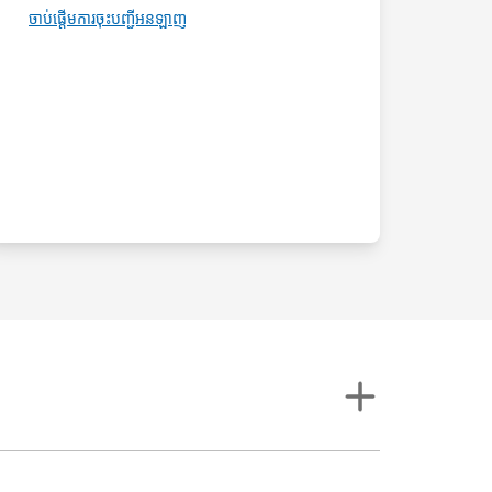
ចាប់ផ្តើមការចុះបញ្ជីអនឡាញ