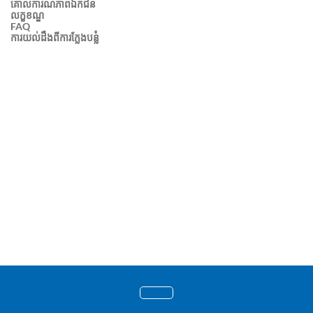
គោលការណ៍ភាពឯកជន
លក្ខខណ្ឌ
FAQ
ការយល់ដឹងពីការក្លែងបន្លំ