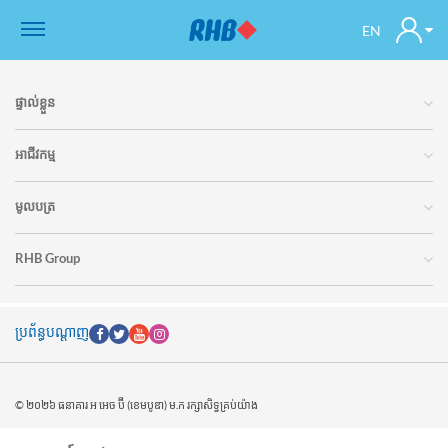
EN
ផ្ទាល់ខ្លួន
អាជីវកម្ម
មូលបត្រ
RHB Group
ប្រព័ន្ធបណ្តាញ
© ២០២៦ ធនាគារ អ អេច ប៊ី (ខេមបូឌា) ម.ក រក្សាសិទ្ធគ្រប់យ៉ាង