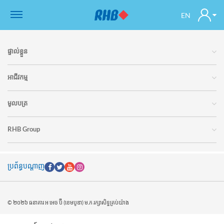
EN
ផ្ទាល់ខ្លួន
អាជីវកម្ម
មូលបត្រ
RHB Group
ប្រព័ន្ធបណ្តាញ
© ២០២៦ ធនាគារ អ អេច ប៊ី (ខេមបូឌា) ម.ក រក្សាសិទ្ធគ្រប់យ៉ាង