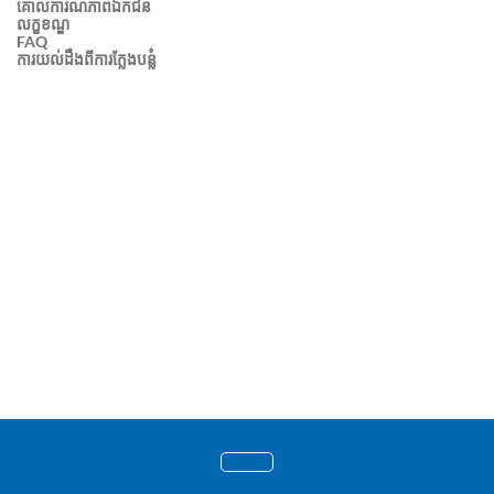
គោលការណ៍ភាពឯកជន
លក្ខខណ្ឌ
FAQ
ការយល់ដឹងពីការក្លែងបន្លំ