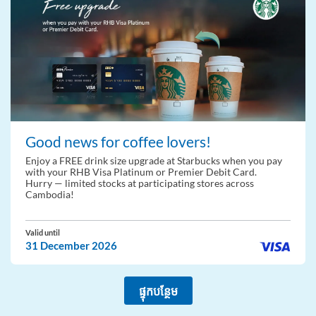
Good news for coffee lovers!
Enjoy a FREE drink size upgrade at Starbucks when you pay
with your RHB Visa Platinum or Premier Debit Card.
Hurry — limited stocks at participating stores across
Cambodia!
Valid until
31 December 2026
ផ្ទុកបន្ថែម