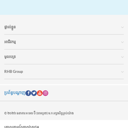
ផ្ទាល់ខ្លួន
អាជីវកម្ម
មូលបត្រ
RHB Group
ប្រព័ន្ធបណ្តាញ
© ២០២៦ ធនាគារ អ អេច ប៊ី (ខេមបូឌា) ម.ក រក្សាសិទ្ធគ្រប់យ៉ាង
គោលការណ៍ភាពឯកជន