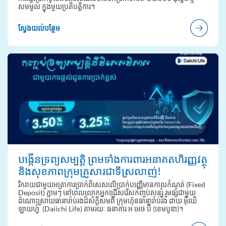
សមមូល ក្នុងមួយប្រតិបត្តិការ។
ស្វែងយល់បន្ថែម
បង្កើនទ្រព្យសម្បត្តិ ព្រមទាំងការពារអនាគតហិរញ្ញវត្ថុ
និងសុខភាពក្រុមគ្រួសារជាទីស្រលាញ់!
រីករាយជាមួយអត្រាការប្រាក់ពិសេសលើប្រាក់បញ្ញើមានកាលកំណត់ (Fixed
Deposit) ភ្លាមៗ នៅពេលលោកអ្នកជ្រើសរើសកញ្ចប់សន្សំ រួមផ្សំជាមួយ
ដំណោះស្រាយធានារ៉ាប់រងដ៏ស័ក្តិសមពី ក្រុមហ៊ុនធានារ៉ាប់រ៉ង ដាយ អុិឈិ
ឡាយហ្វ៍ (Daiichi Life) តាមរយៈ ធនាគារ អ អេច ប៊ី (ខេមបូឌា)។