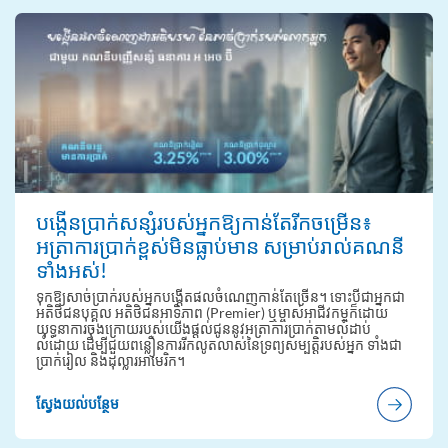
បង្កើនប្រាក់សន្សំរបស់អ្នកឱ្យកាន់តែរីកចម្រើន៖
អត្រាការប្រាក់ខ្ពស់មិនធ្លាប់មាន សម្រាប់រាល់គណនី
ទាំងអស់!
ទុកឱ្យសាច់ប្រាក់របស់អ្នកបង្កើតផលចំណេញកាន់តែច្រើន។ ទោះបីជាអ្នកជា
អតិថិជនបុគ្គល អតិថិជនអាទិភាព (Premier) ឬម្ចាស់អាជីវកម្មក៏ដោយ
យុទ្ធនាការចុងក្រោយរបស់យើងផ្តល់ជូននូវអត្រាការប្រាក់តាមលំដាប់
លំដោយ ដើម្បីជួយពន្លឿនការរីកលូតលាស់នៃទ្រព្យសម្បត្តិរបស់អ្នក ទាំងជា
ប្រាក់រៀល និងដុល្លារអាមេរិក។
ស្វែងយល់បន្ថែម