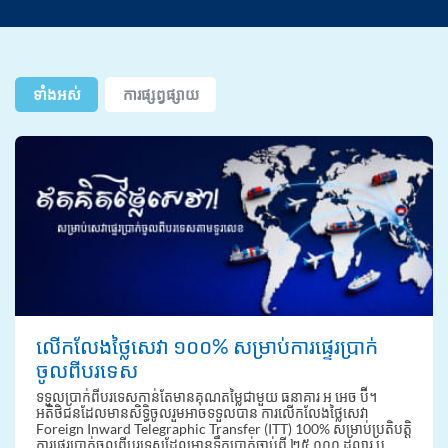
ទាំងអស់
ការផ្សព្វផ្សាយ
លើកលែងថ្លៃសេវា ១០០% សម្រាប់ការផ្ទេរប្រាក់
ចូលពីបរទេស
ទទួលប្រាក់ពីបរទេសកាន់តែមានគុណតម្លៃជាមួយ ធនាគារ អ អេច ប៊ី។
អតិថិជនដែលមានសិទ្ធិចូលរួមអាចទទួលបាន ការលើកលែងថ្លៃសេវា
Foreign Inward Telegraphic Transfer (ITT) 100% សម្រាប់ប្រតិបត្តិ
ការផ្ទេរប្រាក់ចូលពីបរទេសដែលមានទឹកប្រាក់ចាប់ពី ២៥.០០០ ដុល្លារ ឬ