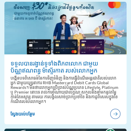
ទទួលបានរង្វាន់ទូទាំងពិភពលោក ជាមួយ
ប័ណ្ណឥណពន្ធ ម៉ាស្ទ័រកាត របស់លោកអ្នក
បង្កើនបទពិសោធន៍នៃការទិញទំនិញ និងការធ្វើដំណើរអន្តរជាតិរបស់លោក
អ្នក ជាមួយយុទ្ធនាការ RHB Mastercard Debit Cards Global
Rewards។ មិនថាលោកអ្នកប្រើប្រាស់ប័ណ្ណប្រភេទ Lifestyle, Platinum
ឬ Premier នោះទេ រាល់ការចំណាយជាលក្ខណៈសកលនឹងនាំមកនូវតម្លៃ
កាន់តែអស្ចារ្យ តាមរយៈការបង្វិលសាច់ប្រាក់ប្រចាំខែ និងកាដូពិសេសក្នុងខែ
កំណើតរបស់លោកអ្នក។
ស្វែងយល់បន្ថែម