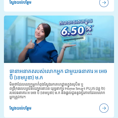
ស្វែងយល់បន្ថែម
ធានាអនាគតរបស់លោកអ្នក ជាមួយធនាគារ អ អេច
ប៊ី (ខេមបូឌា) ម.ក
មិនថាដែលលោកអ្នកកំពុងស្វែងរកគេហដ្ឋានក្នុងសុបិន ឬ
ពង្រីកផលបត្រវិនិយោគនោះទេ យុទ្ធនាការ Home Smart PLUS (វគ្គ ២)
របស់ធនាគារ អ អេច ប៊ី (ខេមបូឌា) ម.ក នឹងផ្តល់ជូននូវស្ថិរភាពដែលលោក
អ្នកត្រូវការ។
ស្វែងយល់បន្ថែម